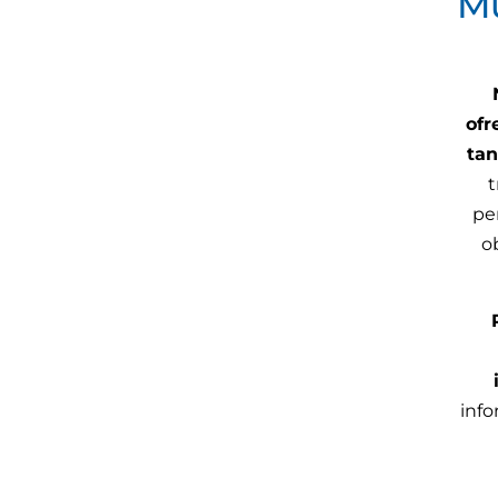
Mu
ofr
tan
t
pe
o
info