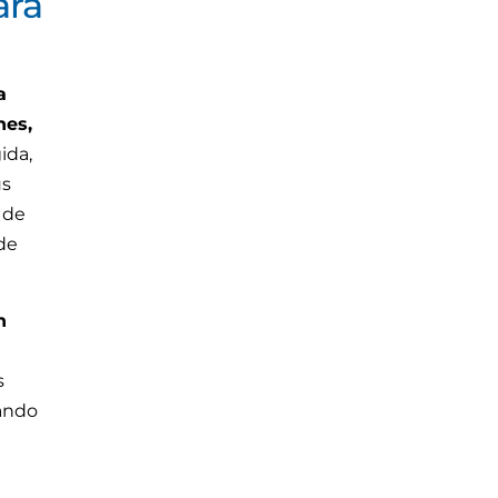
ara
a
nes,
ida,
us
 de
de
n
s
rando